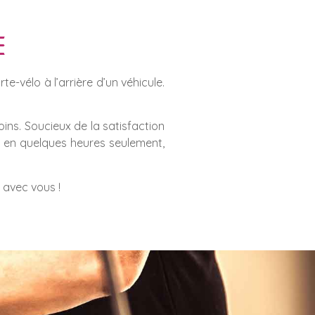
e
e-vélo à l’arrière d’un véhicule.
ins. S
oucieux de la satisfaction
e en quelques heures seulement,
 avec vous !